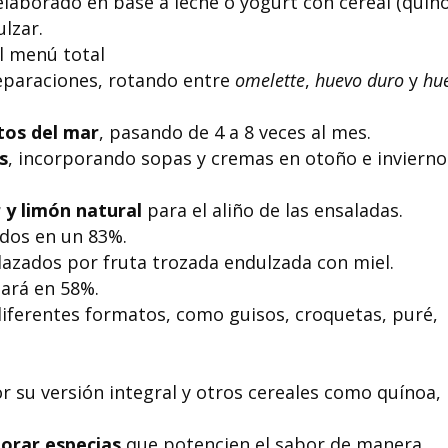
 elaborado en base a leche o yogurt con cereal (quin
ulzar.
l menú total
eparaciones, rotando entre
omelette
,
huevo duro
y
hu
tos del mar
, pasando de 4 a 8 veces al mes.
s
, incorporando sopas y cremas en otoño e invierno
 y limón natural
para el aliño de las ensaladas.
dos en un 83%.
lazados por fruta trozada endulzada con miel.
rá en 58%.
iferentes formatos, como guisos, croquetas, puré,
 su versión integral y otros cereales como quínoa,
porar especias
que potencien el sabor de manera