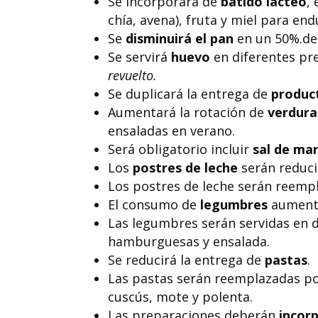
Se incorporará de
batido lácteo
,
chía, avena), fruta y miel para end
Se
disminuirá el pan
en un 50%.de
Se servirá
huevo
en diferentes pr
revuelto.
Se duplicará la entrega de
produc
Aumentará la rotación de
verdura
ensaladas en verano.
Será obligatorio incluir
sal de mar
Los
postres de leche
serán reduci
Los postres de leche serán reemp
El consumo de
legumbres
aumenta
Las legumbres serán servidas en d
hamburguesas y ensalada.
Se reducirá la entrega de
pastas
.
Las pastas serán reemplazadas por
cuscús, mote y polenta.
Las preparaciones deberán
incor